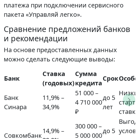
платежа при подключении сервисного
пакета «Управляй легко».
Сравнение предложений банков
и рекомендации
На основе предоставленных данных
можно сделать следующие выводы:
Ставка
Сумма
Банк
Срок
Особе
(годовых)
кредита
51 000 –
Низки
Банк
11,9% –
до 5
4 710 000
старт
Синара
34,9%
лет
₽
ставк
Выгод
300 000 –
14,9% –
до 5
услов
Совкомбанк
5 000 000